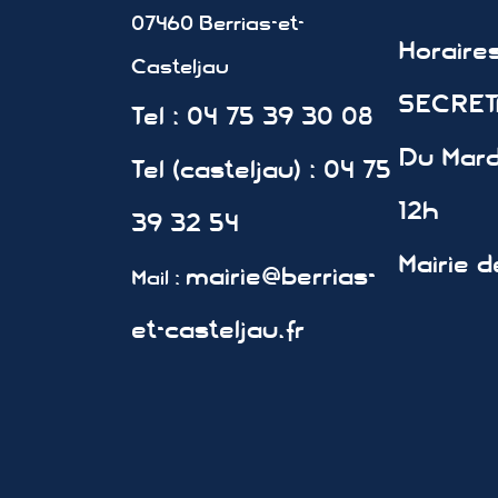
07460 Berrias-et-
Horair
Casteljau
SECRETA
Tel : 04 75 39 30 08
Du Mard
Tel (casteljau) : 04 75
12h
39 32 54
Mairie d
mairie@berrias-
Mail :
et-casteljau.fr